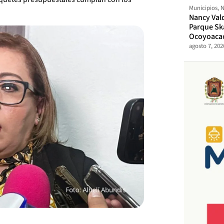
Municipios
,
N
Nancy Val
Parque Sk
Ocoyoaca
agosto 7, 202