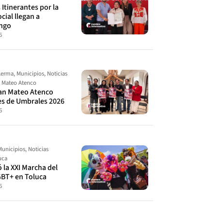
Itinerantes por la
cial llegan a
ingo
6
Lerma
,
Municipios
,
Noticias
 Mateo Atenco
an Mateo Atenco
es de Umbrales 2026
6
Municipios
,
Noticias
uca
ó la XXI Marcha del
GBT+ en Toluca
6