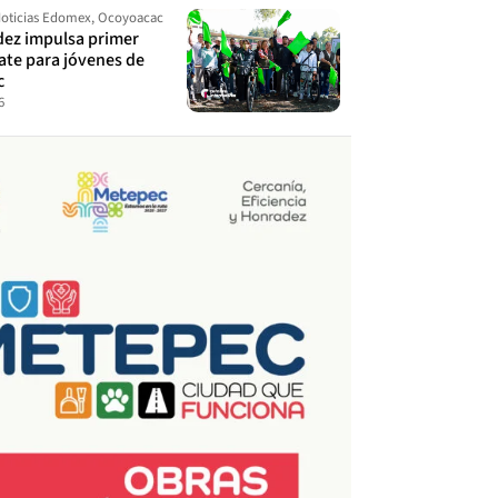
oticias Edomex
,
Ocoyoacac
dez impulsa primer
ate para jóvenes de
c
6