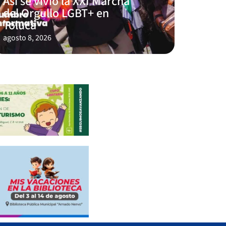
Así se vivió la XXI Marcha
del Orgullo LGBT+ en
Toluca
agosto 8, 2026