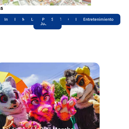
as
adas
acional
Internacional
Edomex
Municipios
Legislatura
Poder
Seguridad
Trámites
Opinión
Lomitos
Entretenimiento
Judicial