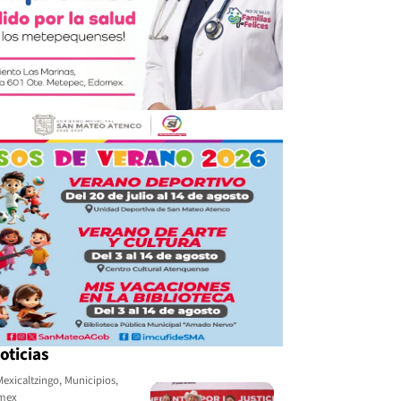
oticias
Mexicaltzingo
,
Municipios
,
omex