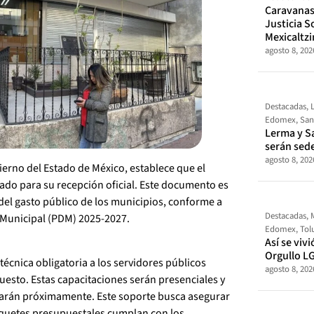
Caravanas 
Justicia So
Mexicaltz
agosto 8, 202
Destacadas
,
Edomex
,
San
Lerma y S
serán sed
agosto 8, 202
ierno del Estado de México, establece que el
ado para su recepción oficial. Este documento es
 del gasto público de los municipios, conforme a
Destacadas
,
 Municipal (PDM) 2025-2027.
Edomex
,
Tol
Así se vivi
Orgullo L
écnica obligatoria a los servidores públicos
agosto 8, 202
uesto. Estas capacitaciones serán presenciales y
rmarán próximamente. Este soporte busca asegurar
paquetes presupuestales cumplan con los