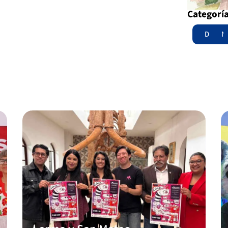
Categorí
Destac
N