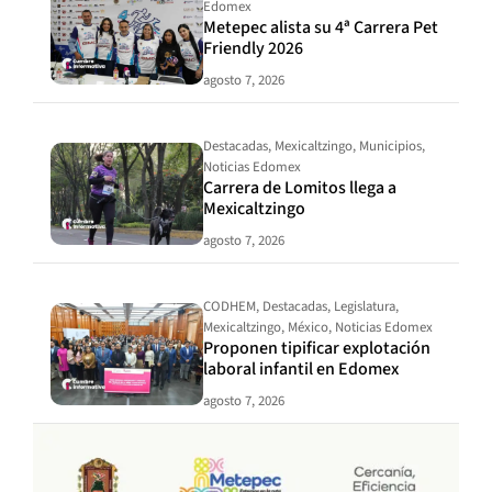
Edomex
Metepec alista su 4ª Carrera Pet
Friendly 2026
agosto 7, 2026
Destacadas
,
Mexicaltzingo
,
Municipios
,
Noticias Edomex
Carrera de Lomitos llega a
Mexicaltzingo
agosto 7, 2026
CODHEM
,
Destacadas
,
Legislatura
,
Mexicaltzingo
,
México
,
Noticias Edomex
Proponen tipificar explotación
laboral infantil en Edomex
agosto 7, 2026