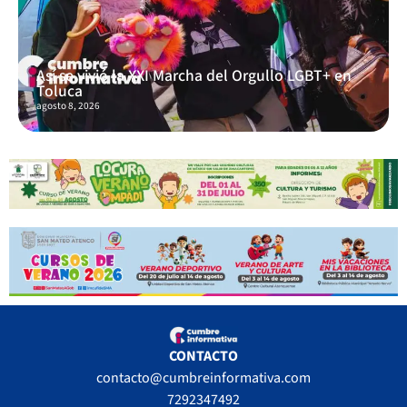
Así se vivió la XXI Marcha del Orgullo LGBT+ en
Toluca
agosto 8, 2026
CONTACTO
contacto@cumbreinformativa.com
7292347492