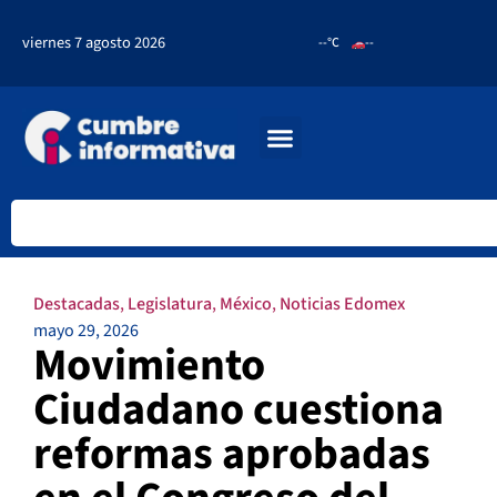
viernes 7 agosto 2026
--°C
--
Destacadas
,
Legislatura
,
México
,
Noticias Edomex
mayo 29, 2026
Movimiento
Ciudadano cuestiona
reformas aprobadas