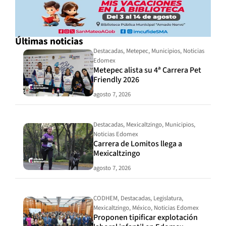
Últimas noticias
Destacadas
,
Metepec
,
Municipios
,
Noticias
Edomex
Metepec alista su 4ª Carrera Pet
Friendly 2026
agosto 7, 2026
Destacadas
,
Mexicaltzingo
,
Municipios
,
Noticias Edomex
Carrera de Lomitos llega a
Mexicaltzingo
agosto 7, 2026
CODHEM
,
Destacadas
,
Legislatura
,
Mexicaltzingo
,
México
,
Noticias Edomex
Proponen tipificar explotación