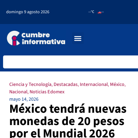
domingo 9 agosto 2026
--°C
--
Ciencia y Tecnología
,
Destacadas
,
Internacional
,
México
,
Nacional
,
Noticias Edomex
mayo 14, 2026
México tendrá nuevas
monedas de 20 pesos
por el Mundial 2026