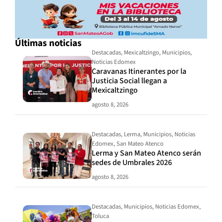
Últimas noticias
Destacadas
,
Mexicaltzingo
,
Municipios
,
Noticias Edomex
Caravanas Itinerantes por la
Justicia Social llegan a
Mexicaltzingo
agosto 8, 2026
Destacadas
,
Lerma
,
Municipios
,
Noticias
Edomex
,
San Mateo Atenco
Lerma y San Mateo Atenco serán
sedes de Umbrales 2026
agosto 8, 2026
Destacadas
,
Municipios
,
Noticias Edomex
,
Toluca