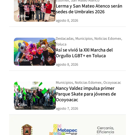
Edomex
,
San Mateo Atenco
Lerma y San Mateo Atenco serán
sedes de Umbrales 2026
agosto 8, 2026
Destacadas
,
Municipios
,
Noticias Edomex
,
Toluca
Así se vivió la XXI Marcha del
Orgullo LGBT+ en Toluca
agosto 8, 2026
Municipios
,
Noticias Edomex
,
Ocoyoacac
Nancy Valdez impulsa primer
Parque Skate para jóvenes de
Ocoyoacac
agosto 7, 2026