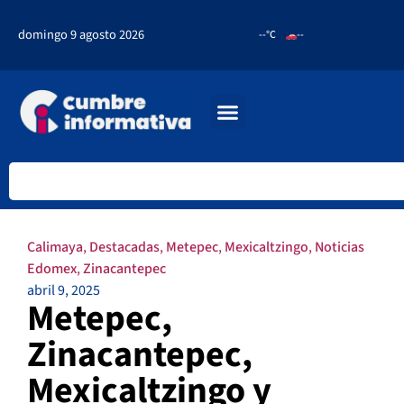
domingo 9 agosto 2026
--°C
--
Calimaya
,
Destacadas
,
Metepec
,
Mexicaltzingo
,
Noticias
Edomex
,
Zinacantepec
abril 9, 2025
Metepec,
Zinacantepec,
Mexicaltzingo y