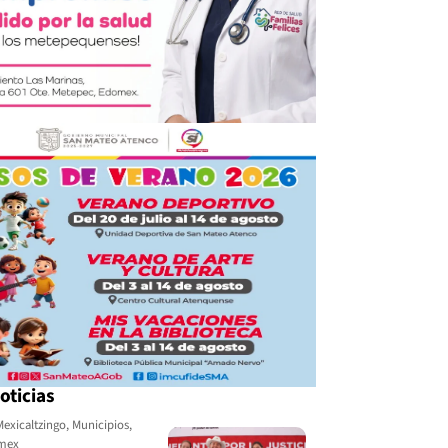
oticias
Mexicaltzingo
,
Municipios
,
omex