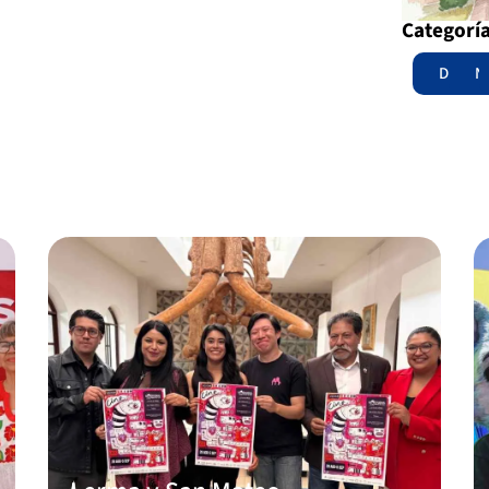
Categorí
Destac
N