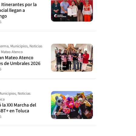
Itinerantes por la
cial llegan a
ingo
6
Lerma
,
Municipios
,
Noticias
 Mateo Atenco
an Mateo Atenco
es de Umbrales 2026
6
Municipios
,
Noticias
uca
ó la XXI Marcha del
GBT+ en Toluca
6