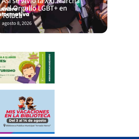
Así se vivió la XXI Marcha
del Orgullo LGBT+ en
Toluca
agosto 8, 2026