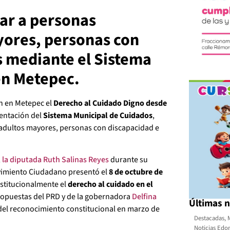
ar a personas
yores, personas con
s mediante el Sistema
en Metepec.
on en Metepec el
Derecho al Cuidado Digno desde
mentación del
Sistema Municipal de Cuidados
,
 adultos mayores, personas con discapacidad e
,
la diputada Ruth Salinas Reyes
durante su
vimiento Ciudadano presentó el
8 de octubre de
nstitucionalmente el
derecho al cuidado en el
ropuestas del PRD y de la gobernadora
Delfina
Últimas n
 del reconocimiento constitucional en marzo de
Destacadas
,
Noticias Ed