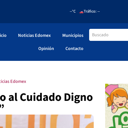
--°C
Tráfico: --
icio
Noticias Edomex
Municipios
Opinión
Contacto
ticias Edomex
o al Cuidado Digno
”