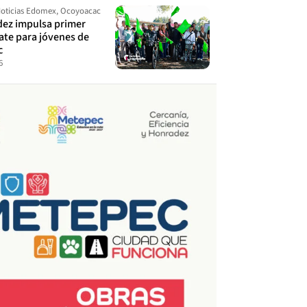
oticias Edomex
,
Ocoyoacac
dez impulsa primer
ate para jóvenes de
c
6