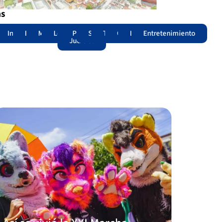
as
adas
acional
Internacional
Edomex
Municipios
Legislatura
Poder
Seguridad
Trámites
Opinión
Lomitos
Entretenimiento
Judicial