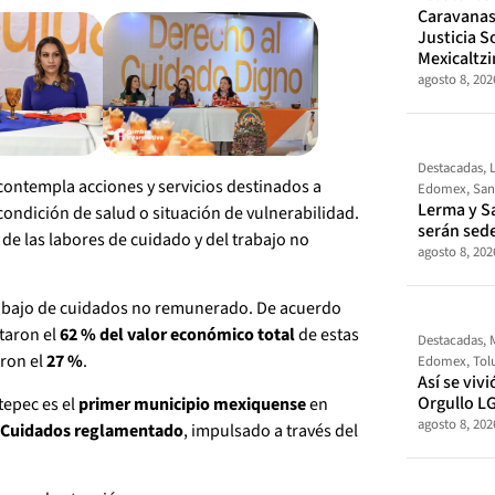
Caravanas 
Justicia So
Mexicaltz
agosto 8, 202
Destacadas
,
 contempla acciones y servicios destinados a
Edomex
,
San
Lerma y S
ondición de salud o situación de vulnerabilidad.
serán sed
de las labores de cuidado y del trabajo no
agosto 8, 202
trabajo de cuidados no remunerado. De acuerdo
taron el
62 % del valor económico total
de estas
Destacadas
,
ron el
27 %
.
Edomex
,
Tol
Así se vivi
Orgullo L
tepec es el
primer municipio mexiquense
en
agosto 8, 202
e Cuidados reglamentado
, impulsado a través del