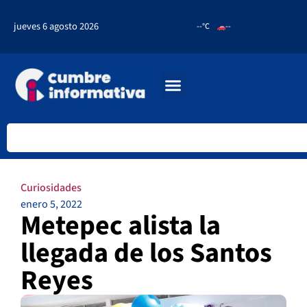
jueves 6 agosto 2026
--°C
--
Curiosidades
enero 5, 2022
Metepec alista la
llegada de los Santos
Reyes