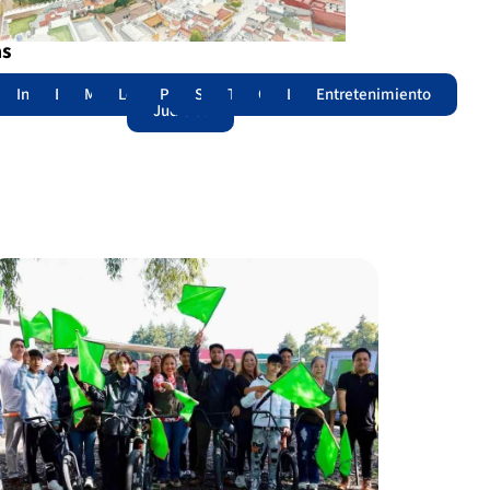
as
adas
acional
Internacional
Edomex
Municipios
Legislatura
Poder
Seguridad
Trámites
Opinión
Lomitos
Entretenimiento
Judicial