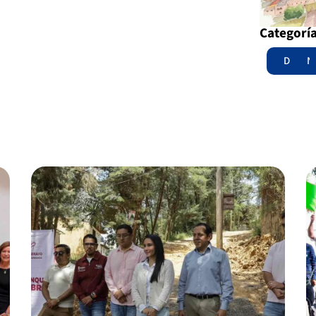
Categorí
Destac
N