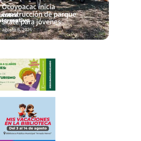
Ocoyoacac inicia
construcción de parque
skate para jóvenes
agosto 6, 2026