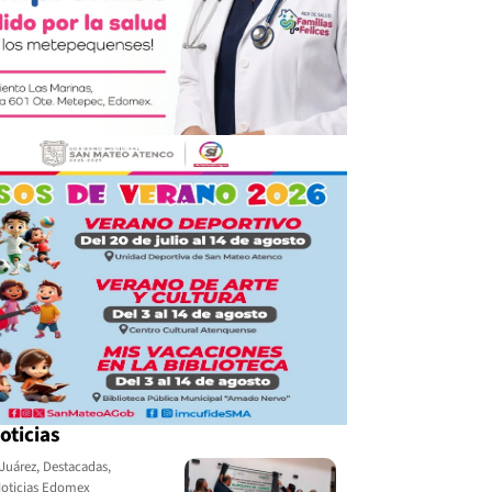
oticias
Juárez
,
Destacadas
,
oticias Edomex