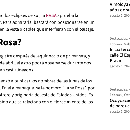
Almoloya 
años de s
 los eclipses de sol, la
NASA
aprueba la
agosto 6, 202
ar. Para admirarla, bastará con posicionarse en un
 la vista o cables que interfieran con el paisaje.
 Rosa?
Destacadas
,
Edomex
,
Val
Inicia ter
calle El E
registre después del equinoccio de primavera, y
Bravo
de abril, el astro podrá observarse durante dos
agosto 6, 202
tán casi alineados.
enzó a publicar los nombres de las lunas de los
. En el almanaque, se le nombró “Luna Rosa” por
Destacadas
,
ero y originaria del este de Estados Unidos. Es
Edomex
,
Oco
Ocoyoacac
 sino que se relaciona con el florecimiento de las
de parque
agosto 6, 202