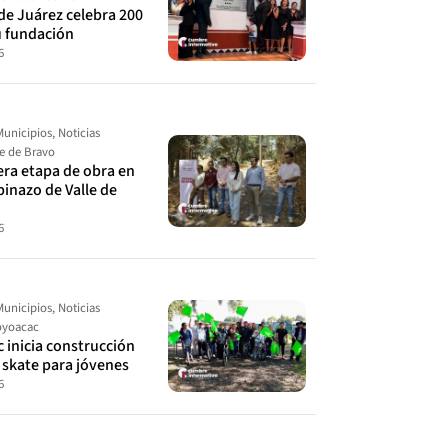
de Juárez celebra 200
u fundación
6
Municipios
,
Noticias
le de Bravo
cera etapa de obra en
spinazo de Valle de
6
Municipios
,
Noticias
yoacac
 inicia construcción
 skate para jóvenes
6