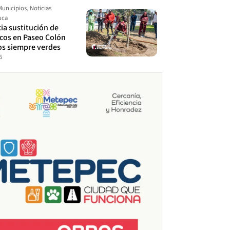
Municipios
,
Noticias
uca
cia sustitución de
ecos en Paseo Colón
os siempre verdes
6