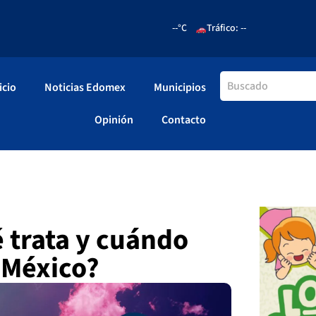
--°C
Tráfico: --
icio
Noticias Edomex
Municipios
Opinión
Contacto
 trata y cuándo
 México?