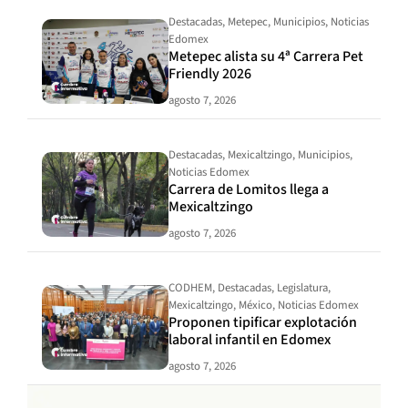
Destacadas
,
Metepec
,
Municipios
,
Noticias
Edomex
Metepec alista su 4ª Carrera Pet
Friendly 2026
agosto 7, 2026
Destacadas
,
Mexicaltzingo
,
Municipios
,
Noticias Edomex
Carrera de Lomitos llega a
Mexicaltzingo
agosto 7, 2026
CODHEM
,
Destacadas
,
Legislatura
,
Mexicaltzingo
,
México
,
Noticias Edomex
Proponen tipificar explotación
laboral infantil en Edomex
agosto 7, 2026