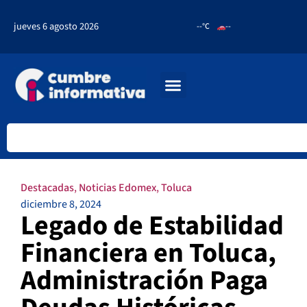
jueves 6 agosto 2026
--°C
--
Destacadas
,
Noticias Edomex
,
Toluca
diciembre 8, 2024
Legado de Estabilidad
Financiera en Toluca,
Administración Paga