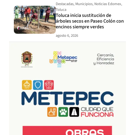
Destacadas
,
Municipios
,
Noticias Edomex
,
Toluca
Toluca inicia sustitución de
árboles secos en Paseo Colón con
encinos siempre verdes
agosto 6, 2026