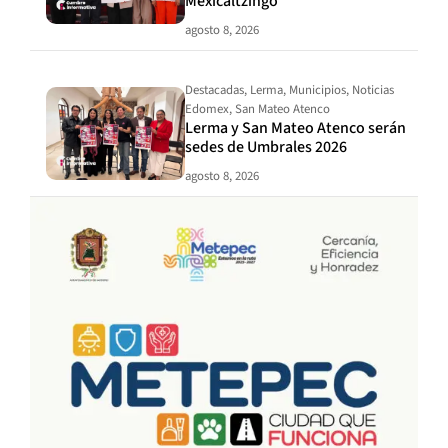
Mexicaltzingo
agosto 8, 2026
Destacadas
,
Lerma
,
Municipios
,
Noticias
Edomex
,
San Mateo Atenco
Lerma y San Mateo Atenco serán
sedes de Umbrales 2026
agosto 8, 2026