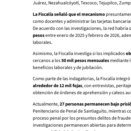
Juárez, Nezahualcóyotl, Texcoco, Tejupilco, Zump
La Fiscalía señaló que el mecanismo
presuntament
como docentes y administrar las tarjetas bancarias
De acuerdo con las investigaciones, la red habría 
pesos
entre enero de 2025 y febrero de 2026, ade
laborales.
Asimismo, la Fiscalía investiga si los implicados
ob
cercanos a los
50 mil pesos mensuales
mediante l
beneficios laborales y de jubilación.
Como parte de las indagatorias, la Fiscalía integ
alrededor de 12 mil fojas
, con entrevistas, perit
obtención de órdenes de aprehensión y cateos auto
Actualmente,
27 personas permanecen bajo prisió
Penitenciario de Penal de Santiaguito, mientras co
proceso penal por los presuntos delitos de fraude 
investigaciones permanecen abiertas para determin