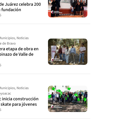
de Juárez celebra 200
u fundación
6
Municipios
,
Noticias
le de Bravo
cera etapa de obra en
spinazo de Valle de
6
Municipios
,
Noticias
yoacac
 inicia construcción
 skate para jóvenes
6