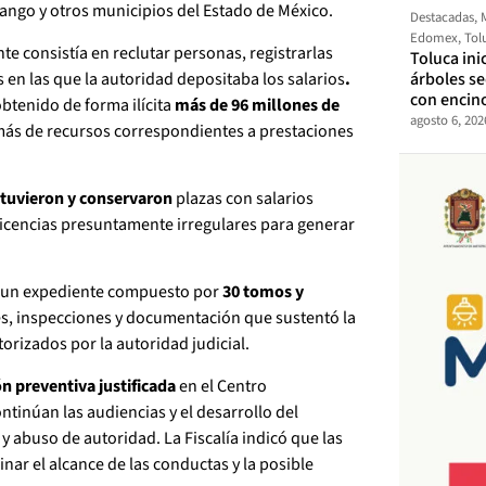
ango y otros municipios del Estado de México.
Destacadas
,
Edomex
,
Tol
e consistía en reclutar personas, registrarlas
Toluca ini
 en las que la autoridad depositaba los salarios
.
árboles s
con encin
obtenido de forma ilícita
más de 96 millones de
agosto 6, 202
más de recursos correspondientes a prestaciones
tuvieron y conservaron
plazas con salarios
icencias presuntamente irregulares para generar
ró un expediente compuesto por
30 tomos y
ajes, inspecciones y documentación que sustentó la
rizados por la autoridad judicial.
n preventiva justificada
en el Centro
ntinúan las audiencias y el desarrollo del
y abuso de autoridad. La Fiscalía indicó que las
ar el alcance de las conductas y la posible