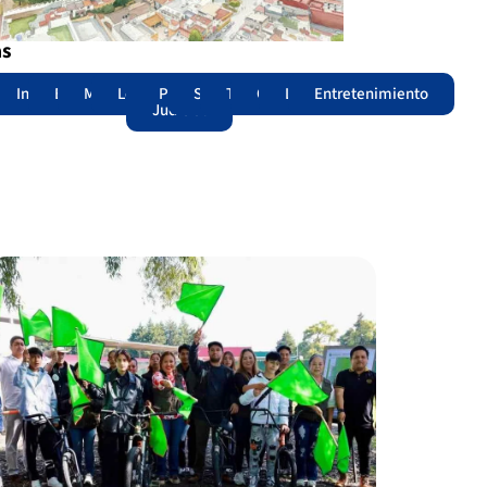
as
adas
acional
Internacional
Edomex
Municipios
Legislatura
Poder
Seguridad
Trámites
Opinión
Lomitos
Entretenimiento
Judicial