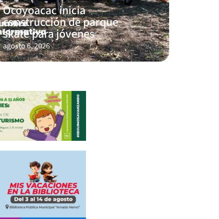
Ocoyoacac inicia
construcción de parque
skate para jóvenes
agosto 6, 2026