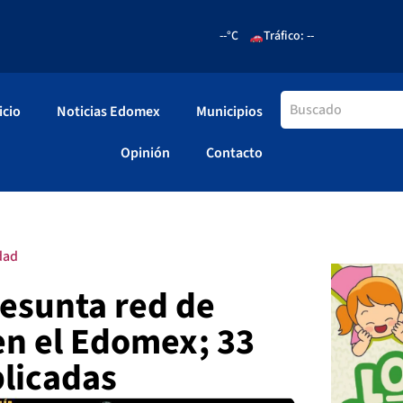
--°C
Tráfico: --
icio
Noticias Edomex
Municipios
Opinión
Contacto
dad
esunta red de
 en el Edomex; 33
licadas