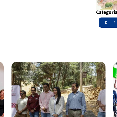
Categorí
Destac
N