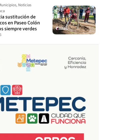
Municipios
,
Noticias
uca
cia sustitución de
ecos en Paseo Colón
os siempre verdes
6