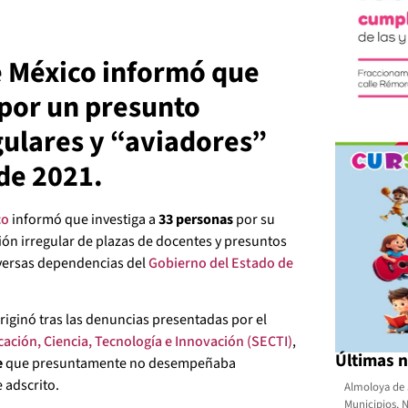
de México informó que
 por un presunto
gulares y “aviadores”
de 2021.
co
informó que investiga a
33 personas
por su
ón irregular de plazas de docentes y presuntos
versas dependencias del
Gobierno del Estado de
originó tras las denuncias presentadas por el
cación, Ciencia, Tecnología e Innovación (SECTI)
,
Últimas n
e
que presuntamente no desempeñaba
 adscrito.
Almoloya de 
Municipios
,
N