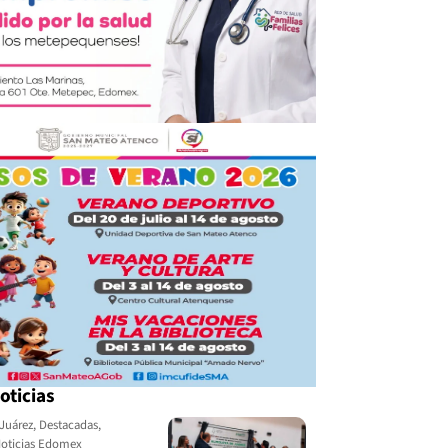
oticias
Juárez
,
Destacadas
,
oticias Edomex