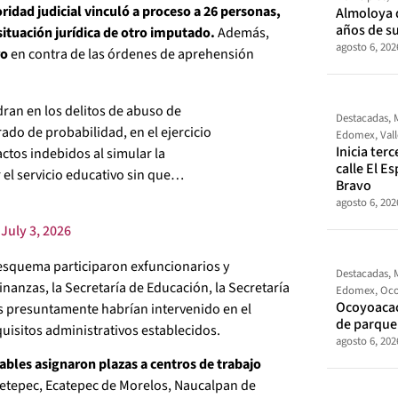
oridad judicial vinculó a proceso a 26 personas,
Almoloya 
años de s
ituación jurídica de otro imputado.
Además,
agosto 6, 202
ro
en contra de las órdenes de aprehensión
ran en los delitos de abuso de
Destacadas
,
rado de probabilidad, en el ejercicio
Edomex
,
Val
Inicia ter
actos indebidos al simular la
calle El E
 el servicio educativo sin que…
Bravo
agosto 6, 202
)
July 3, 2026
 esquema participaron exfuncionarios y
Destacadas
,
inanzas, la Secretaría de Educación, la Secretaría
Edomex
,
Oco
Ocoyoacac
nes presuntamente habrían intervenido en el
de parque
quisitos administrativos establecidos.
agosto 6, 202
ables asignaron plazas a centros de trabajo
etepec, Ecatepec de Morelos, Naucalpan de