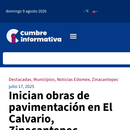
domingo 9 agosto 2026
--°C
--
Destacadas
,
Municipios
,
Noticias Edomex
,
Zinacantepec
julio 17, 2025
Inician obras de
pavimentación en El
Calvario,