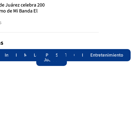
de Juárez celebra 200
tmo de Mi Banda El
6
as
adas
acional
Internacional
Edomex
Municipios
Legislatura
Poder
Seguridad
Trámites
Opinión
Lomitos
Entretenimiento
Judicial