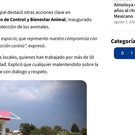
Almoloya 
años al ri
pal destacó otras acciones clave en
Mexicano
o de Control y Bienestar Animal
, inaugurado
agosto 7, 202
tección de los animales.
te espacio, que representa nuestro compromiso con
Categorí
lación canina”,
expresó.
Destac
N
s locales, quienes han trabajado por más de 50
idad. Explicó que cualquier malentendido sobre la
e con diálogo y respeto.