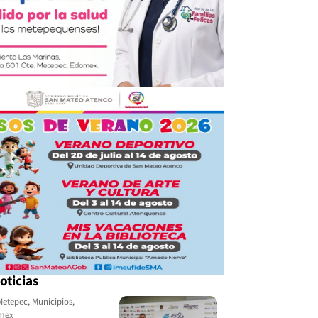
oticias
Metepec
,
Municipios
,
omex