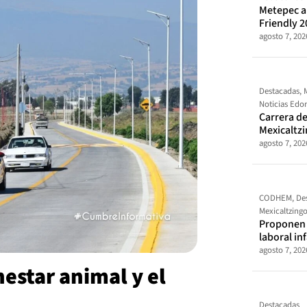
Metepec al
Friendly 2
agosto 7, 202
Destacadas
,
Noticias Ed
Carrera de
Mexicaltz
agosto 7, 202
CODHEM
,
De
Mexicaltzing
Proponen t
laboral in
agosto 7, 202
estar animal y el
Destacadas