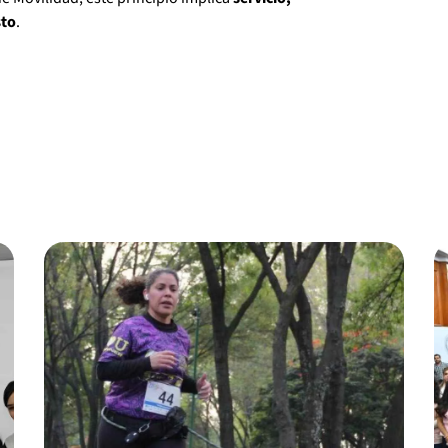
sto
.