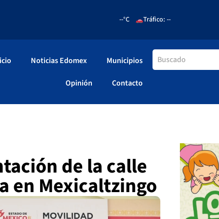
--°C
Tráfico: --
icio
Noticias Edomex
Municipios
Opinión
Contacto
ación de la calle
a en Mexicaltzingo