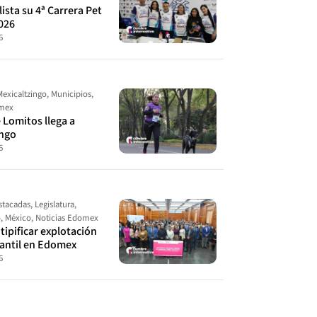
ista su 4ª Carrera Pet
026
6
Mexicaltzingo
,
Municipios
,
omex
 Lomitos llega a
ingo
6
stacadas
,
Legislatura
,
o
,
México
,
Noticias Edomex
ipificar explotación
fantil en Edomex
6