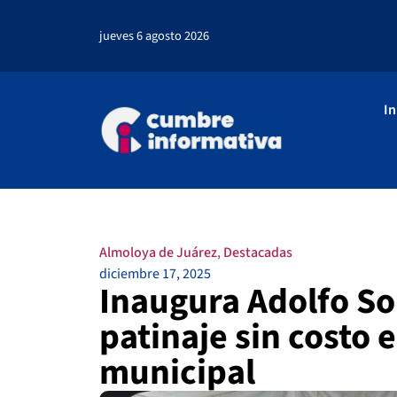
jueves 6 agosto 2026
In
Almoloya de Juárez
,
Destacadas
diciembre 17, 2025
Inaugura Adolfo Sol
patinaje sin costo
municipal