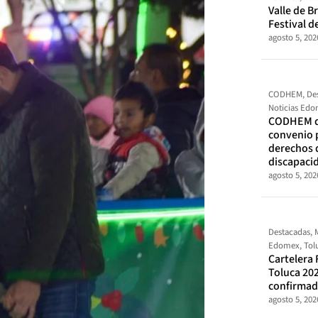
Valle de Br
Festival d
agosto 5, 202
CODHEM
,
De
Noticias Ed
CODHEM d
convenio 
derechos 
discapaci
agosto 5, 202
Destacadas
,
Edomex
,
Tol
Cartelera 
Toluca 202
confirma
agosto 5, 202