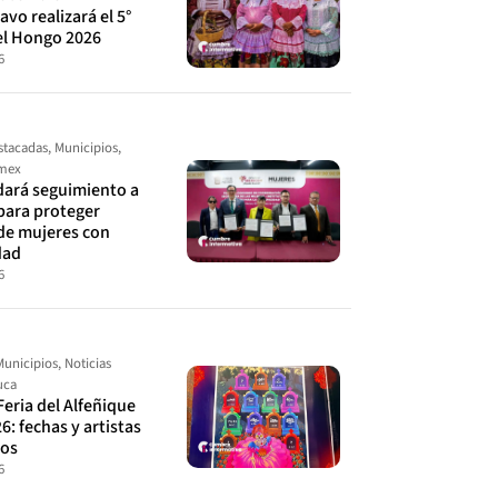
avo realizará el 5°
el Hongo 2026
6
stacadas
,
Municipios
,
omex
ará seguimiento a
para proteger
de mujeres con
dad
6
Municipios
,
Noticias
uca
Feria del Alfeñique
6: fechas y artistas
dos
6