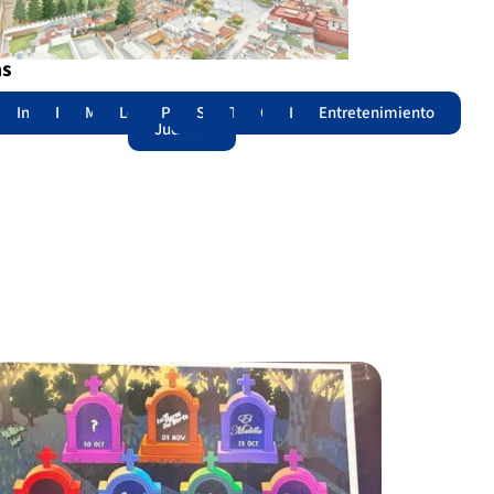
as
adas
acional
Internacional
Edomex
Municipios
Legislatura
Poder
Seguridad
Trámites
Opinión
Lomitos
Entretenimiento
Judicial