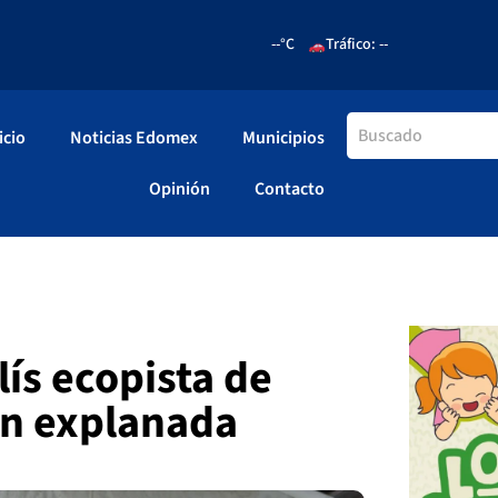
--°C
Tráfico: --
icio
Noticias Edomex
Municipios
Opinión
Contacto
ís ecopista de
 en explanada