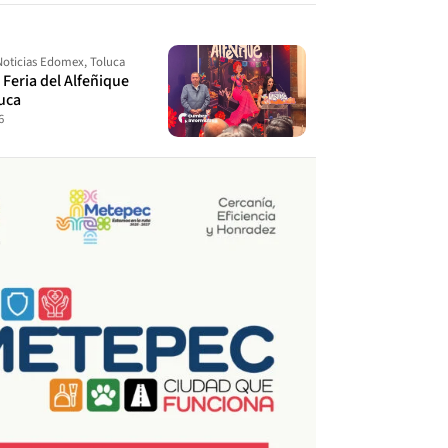
Noticias Edomex
,
Toluca
a Feria del Alfeñique
uca
6