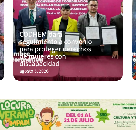
CODHEM dará
seguimiento a convenio
para proteger derechos
de mujeres con
discapacidad
agosto 5, 2026