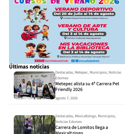
Últimas noticias
Destacadas
,
Metepec
,
Municipios
,
Noticias
Edomex
Metepec alista su 4ª Carrera Pet
Friendly 2026
agosto 7, 2026
Destacadas
,
Mexicaltzingo
,
Municipios
,
Noticias Edomex
Carrera de Lomitos llega a
Mexicaltzingo