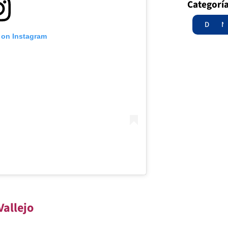
Categorí
Destac
N
 on Instagram
Vallejo