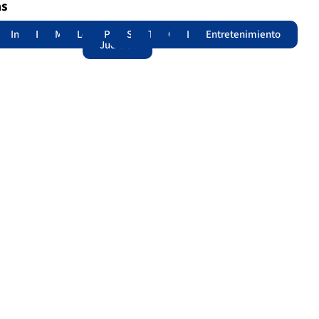
as
adas
acional
Internacional
Edomex
Municipios
Legislatura
Poder
Seguridad
Trámites
Opinión
Lomitos
Entretenimiento
Judicial