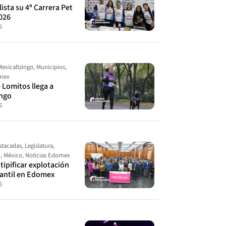
ista su 4ª Carrera Pet
026
6
Mexicaltzingo
,
Municipios
,
omex
 Lomitos llega a
ingo
6
stacadas
,
Legislatura
,
o
,
México
,
Noticias Edomex
ipificar explotación
fantil en Edomex
6