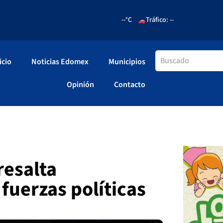
--°C
Tráfico: --
icio
Noticias Edomex
Municipios
Opinión
Contacto
resalta
fuerzas políticas