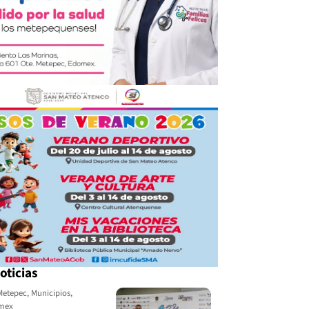
oticias
Metepec
,
Municipios
,
omex