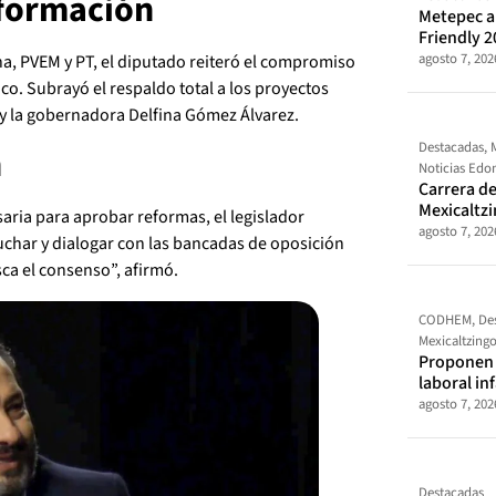
sformación
Metepec al
Friendly 2
agosto 7, 202
a, PVEM y PT, el diputado reiteró el compromiso
co. Subrayó el respaldo total a los proyectos
y la gobernadora Delfina Gómez Álvarez.
Destacadas
,
n
Noticias Ed
Carrera de
Mexicaltz
saria para aprobar reformas, el legislador
agosto 7, 202
uchar y dialogar con las bancadas de oposición
sca el consenso”, afirmó.
CODHEM
,
De
Mexicaltzing
Proponen t
laboral in
agosto 7, 202
Destacadas