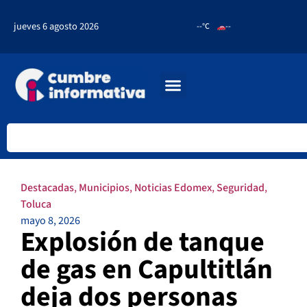
jueves 6 agosto 2026
--°C
--
Destacadas
,
Municipios
,
Noticias Edomex
,
Seguridad
,
Toluca
mayo 8, 2026
Explosión de tanque
de gas en Capultitlán
deja dos personas