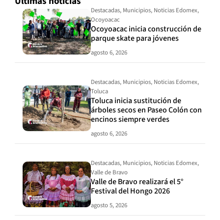
Últimas noticias
Destacadas
,
Municipios
,
Noticias Edomex
,
Ocoyoacac
Ocoyoacac inicia construcción de
parque skate para jóvenes
agosto 6, 2026
Destacadas
,
Municipios
,
Noticias Edomex
,
Toluca
Toluca inicia sustitución de
árboles secos en Paseo Colón con
encinos siempre verdes
agosto 6, 2026
Destacadas
,
Municipios
,
Noticias Edomex
,
Valle de Bravo
Valle de Bravo realizará el 5°
Festival del Hongo 2026
agosto 5, 2026