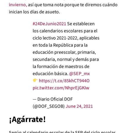
invierno,
así que toma nota porque te diremos cuándo
inician los días de asueto.
#24DeJunio2021
Se establecen
los calendarios escolares para el
ciclo lectivo 2021-2022, aplicables
en toda la República para la
educación preescolar, primaria,
secundaria, normal y demás para
la formación de maestros de
educación básica.
@SEP_mx
https://t.co/85khCT944O
pic.twitter.com/NhprEjGKIw
— Diario Oficial DOF
(@DOF_SEGOB)
June 24, 2021
¡Agárrate!
Según al calendario escolar de la SEP del ciclo escolar