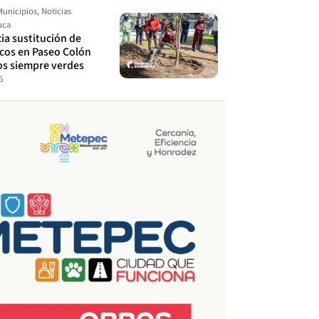
Municipios
,
Noticias
uca
cia sustitución de
ecos en Paseo Colón
os siempre verdes
6