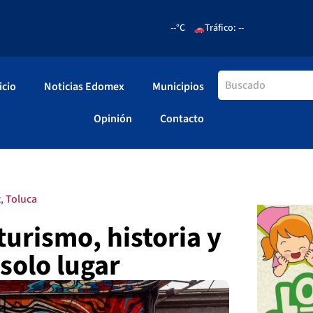
--°C
Tráfico: --
icio
Noticias Edomex
Municipios
Opinión
Contacto
x
,
Toluca
turismo, historia y
solo lugar