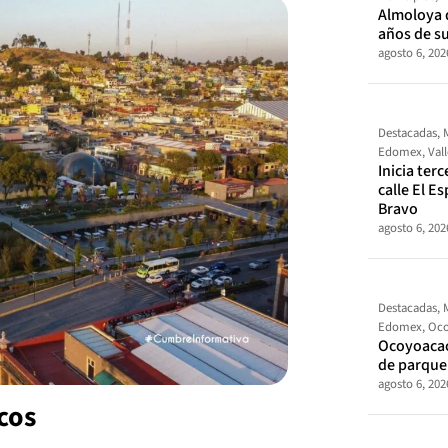
Almoloya 
años de s
agosto 6, 202
Destacadas
,
Edomex
,
Val
Inicia ter
calle El E
Bravo
agosto 6, 202
Destacadas
,
Edomex
,
Oco
Ocoyoacac
de parque
agosto 6, 202
cos