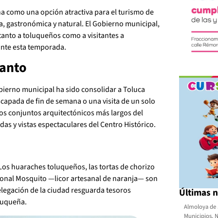
ona como una opción atractiva para el turismo de
ca, gastronómica y natural. El Gobierno municipal,
a tanto a toluqueños como a visitantes a
rante esta temporada.
canto
bierno municipal ha sido consolidar a Toluca
scapada de fin de semana o una visita de un solo
los conjuntos arquitectónicos más largos del
das y vistas espectaculares del Centro Histórico.
 Los huaraches toluqueños, las tortas de chorizo
icional Mosquito —licor artesanal de naranja— son
elegación de la ciudad resguarda tesoros
Últimas n
oluqueña.
Almoloya de 
Municipios
,
N