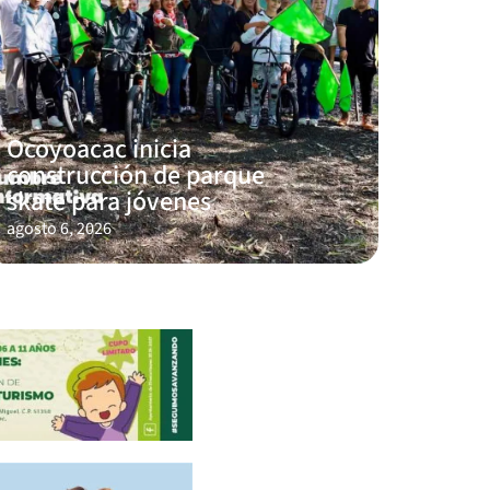
Ocoyoacac inicia
construcción de parque
skate para jóvenes
agosto 6, 2026