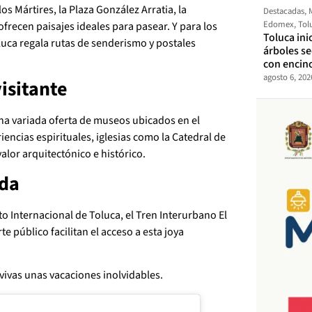
os Mártires, la Plaza González Arratia, la
Destacadas
,
Edomex
,
Tol
frecen paisajes ideales para pasear. Y para los
Toluca ini
luca regala rutas de senderismo y postales
árboles s
con encin
agosto 6, 202
visitante
una variada oferta de museos ubicados en el
encias espirituales, iglesias como la Catedral de
alor arquitectónico e histórico.
ada
to Internacional de Toluca, el Tren Interurbano El
e público facilitan el acceso a esta joya
vivas unas vacaciones inolvidables.