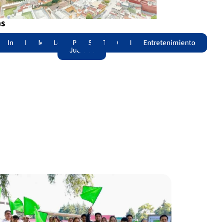
as
adas
acional
Internacional
Edomex
Municipios
Legislatura
Poder
Seguridad
Trámites
Opinión
Lomitos
Entretenimiento
Judicial