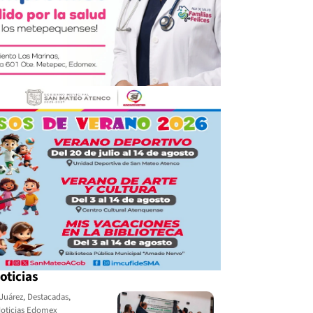
oticias
Juárez
,
Destacadas
,
oticias Edomex