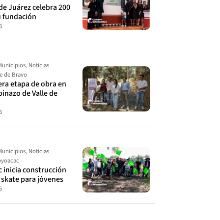
de Juárez celebra 200
u fundación
6
Municipios
,
Noticias
le de Bravo
cera etapa de obra en
spinazo de Valle de
6
Municipios
,
Noticias
yoacac
 inicia construcción
 skate para jóvenes
6