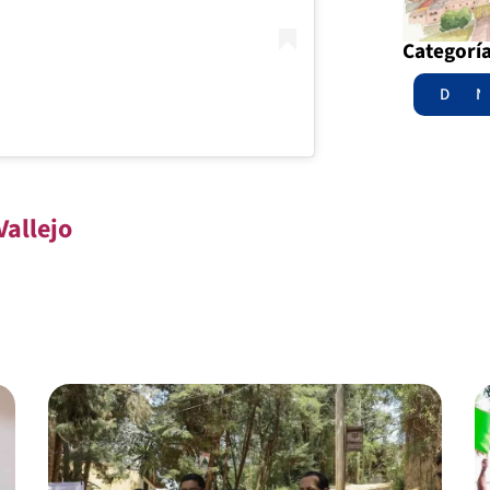
Categorí
Destac
N
Vallejo