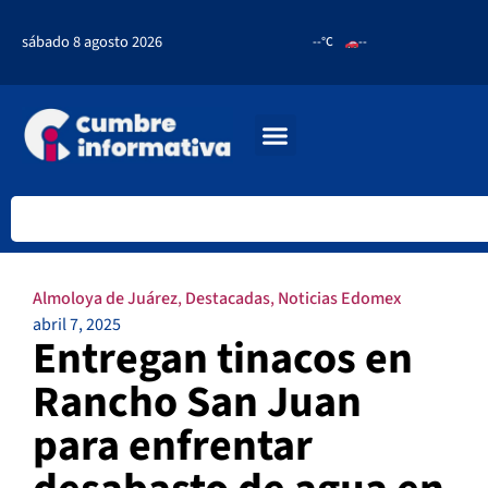
sábado 8 agosto 2026
--°C
--
Almoloya de Juárez
,
Destacadas
,
Noticias Edomex
abril 7, 2025
Entregan tinacos en
Rancho San Juan
para enfrentar