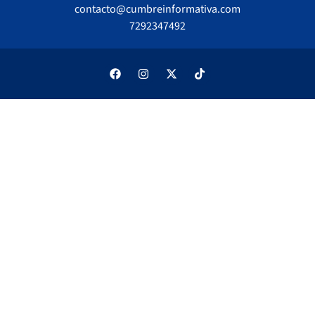
contacto@cumbreinformativa.com
7292347492