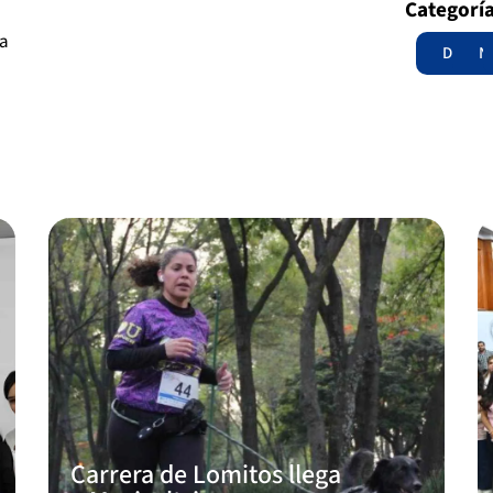
Categorí
va
Destac
N
Carrera de Lomitos llega