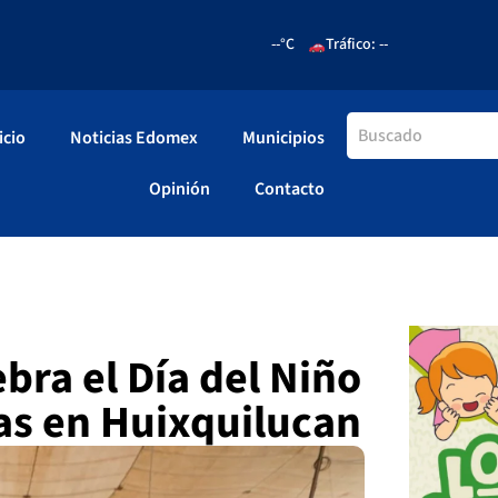
--°C
Tráfico: --
icio
Noticias Edomex
Municipios
Opinión
Contacto
bra el Día del Niño
ias en Huixquilucan