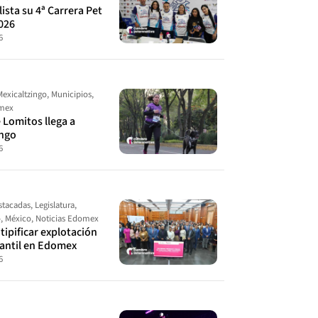
ista su 4ª Carrera Pet
026
6
Mexicaltzingo
,
Municipios
,
omex
 Lomitos llega a
ingo
6
stacadas
,
Legislatura
,
o
,
México
,
Noticias Edomex
ipificar explotación
fantil en Edomex
6