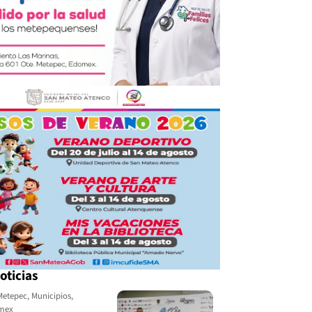
oticias
Metepec
,
Municipios
,
omex