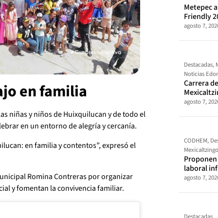
Metepec al
Friendly 2
agosto 7, 202
Destacadas
,
Noticias Ed
Carrera de
jo en familia
Mexicaltz
agosto 7, 202
las niñas y niños de Huixquilucan y de todo el
ebrar en un entorno de alegría y cercanía.
CODHEM
,
De
lucan: en familia y contentos”, expresó el
Mexicaltzing
Proponen t
laboral in
municipal Romina Contreras por organizar
agosto 7, 202
cial y fomentan la convivencia familiar.
Destacadas