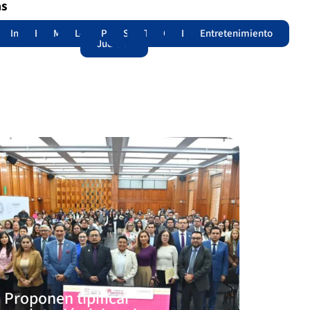
as
adas
acional
Internacional
Edomex
Municipios
Legislatura
Poder
Seguridad
Trámites
Opinión
Lomitos
Entretenimiento
Judicial
Proponen tipificar