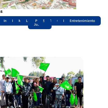
as
adas
acional
Internacional
Edomex
Municipios
Legislatura
Poder
Seguridad
Trámites
Opinión
Lomitos
Entretenimiento
Judicial