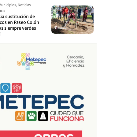
Municipios
,
Noticias
uca
cia sustitución de
ecos en Paseo Colón
os siempre verdes
6