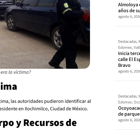
Almoloya 
años de s
agosto 6, 202
Destacadas
,
Edomex
,
Val
Inicia ter
calle El E
Bravo
agosto 6, 202
 era la víctima?
tima
Destacadas
,
ctima, las autoridades pudieron identificar al
Edomex
,
Oco
Ocoyoacac
esidente en Xochimilco, Ciudad de México.
de parque
rpo y Recursos de
agosto 6, 202