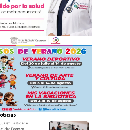
oticias
Juárez
,
Destacadas
,
oticias Edomex