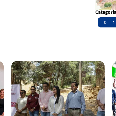
Categorí
Destac
N