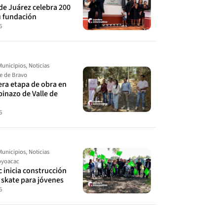
de Juárez celebra 200
u fundación
6
Municipios
,
Noticias
le de Bravo
cera etapa de obra en
spinazo de Valle de
6
Municipios
,
Noticias
yoacac
 inicia construcción
 skate para jóvenes
6