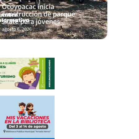
Ocoyoacac inicia
construcción de parque
skate para jóvenes
agosto 6, 2026