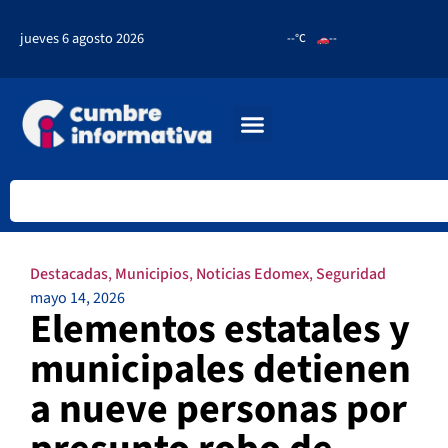
jueves 6 agosto 2026
--°C
--
Destacadas
,
Municipios
,
Noticias Edomex
,
Seguridad
mayo 14, 2026
Elementos estatales y
municipales detienen
a nueve personas por