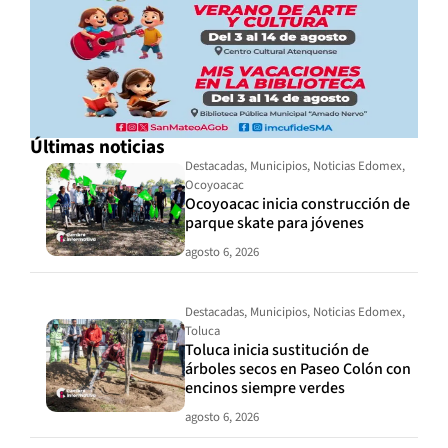
Últimas noticias
Destacadas
,
Municipios
,
Noticias Edomex
,
Ocoyoacac
Ocoyoacac inicia construcción de
parque skate para jóvenes
agosto 6, 2026
Destacadas
,
Municipios
,
Noticias Edomex
,
Toluca
Toluca inicia sustitución de
árboles secos en Paseo Colón con
encinos siempre verdes
agosto 6, 2026