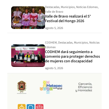
Destacadas
,
Municipios
,
Noticias Edomex
,
Valle de Bravo
Valle de Bravo realizará el 5°
Festival del Hongo 2026
agosto 5, 2026
CODHEM
,
Destacadas
,
Municipios
,
Noticias
Edomex
CODHEM dará seguimiento a
convenio para proteger derechos
de mujeres con discapacidad
agosto 5, 2026