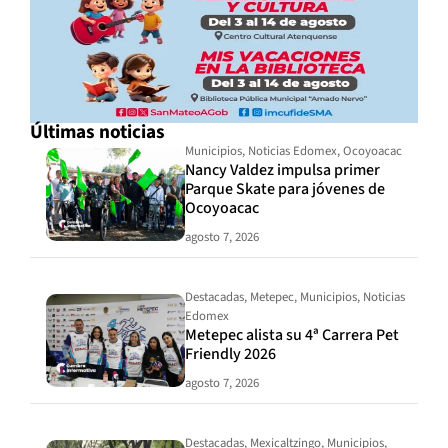
Últimas noticias
Municipios
,
Noticias Edomex
,
Ocoyoacac
Nancy Valdez impulsa primer
Parque Skate para jóvenes de
Ocoyoacac
agosto 7, 2026
Destacadas
,
Metepec
,
Municipios
,
Noticias
Edomex
Metepec alista su 4ª Carrera Pet
Friendly 2026
agosto 7, 2026
Destacadas
,
Mexicaltzingo
,
Municipios
,