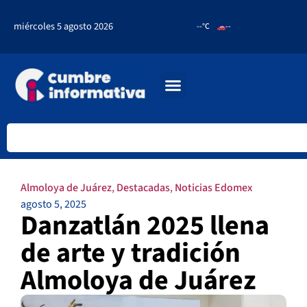
miércoles 5 agosto 2026
--°C
--
Almoloya de Juárez
,
Destacadas
,
Noticias Edomex
agosto 5, 2025
Danzatlán 2025 llena
de arte y tradición
Almoloya de Juárez