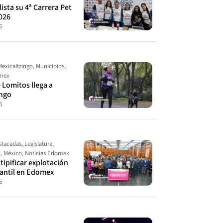
ista su 4ª Carrera Pet
026
6
Mexicaltzingo
,
Municipios
,
omex
 Lomitos llega a
ingo
6
stacadas
,
Legislatura
,
o
,
México
,
Noticias Edomex
ipificar explotación
fantil en Edomex
6