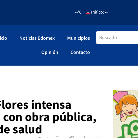
--°C
Tráfico: --
icio
Noticias Edomex
Municipios
Opinión
Contacto
lores intensa
con obra pública,
de salud