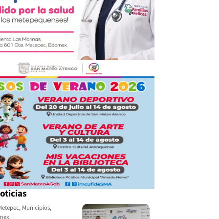
oticias
Metepec
,
Municipios
,
omex