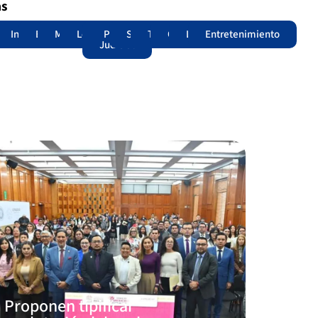
as
adas
acional
Internacional
Edomex
Municipios
Legislatura
Poder
Seguridad
Trámites
Opinión
Lomitos
Entretenimiento
Judicial
Proponen tipificar