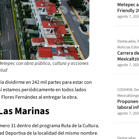
Metepec al
Friendly 2
agosto 7, 202
Destacadas
,
Noticias Ed
Carrera de
Mexicaltz
tepec con obra pública, cultura y acciones
agosto 7, 202
alud
 dividirme en 242 mil partes para estar con
 sí estamos periódicamente en todos lados
CODHEM
,
De
Mexicaltzing
 Flores Fernández al entregar la obra.
Proponen t
laboral in
“Las Marinas
agosto 7, 202
mero 31 dentro del programa Ruta de la Cultura.
idad Deportiva de la localidad del mismo nombre.
Destacadas