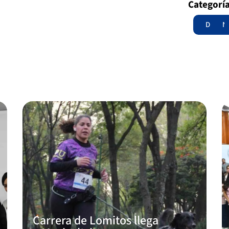
Categorí
Destac
N
Carrera de Lomitos llega