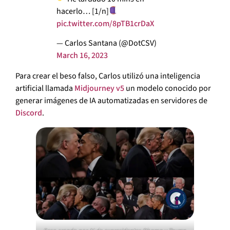
hacerlo… [1/n]
pic.twitter.com/8pTB1crDaX
— Carlos Santana (@DotCSV)
March 16, 2023
Para crear el beso falso, Carlos utilizó una inteligencia
artificial llamada
Midjourney v5
un modelo conocido por
generar imágenes de IA automatizadas en servidores de
Discord
.