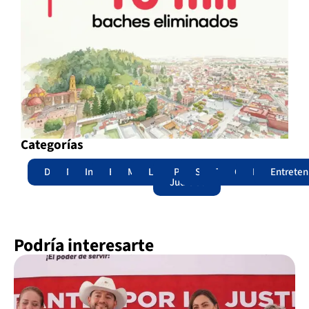
Categorías
Destacadas
Nacional
Internacional
Edomex
Municipios
Legislatura
Poder
Seguridad
Trámites
Opinión
Lomitos
Entreten
Judicial
Podría interesarte