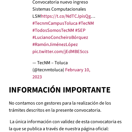
Convocatoria nuevo ingreso
Sistemas Computacionales
LSM
https://t.co/NdTCJpisQg
…
#TecnmCampusToluca
#TecNM
#TodosSomosTecNM
#SEP
#LucianoConcheiroBórquez
#RamónJiménezLópez
pic.twitter.com/jEdMBE5ccs
— TecNM – Toluca
(@tecnmtoluca)
February 10,
2023
INFORMACIÓN IMPORTANTE
No contamos con gestores para la realización de los
trámites descritos en la presente convocatoria.
La única información con validez de esta convocatoria es
la que se publica a través de nuestra página oficial: