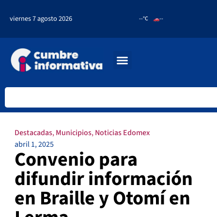
viernes 7 agosto 2026
--°C
--
Destacadas
,
Municipios
,
Noticias Edomex
abril 1, 2025
Convenio para
difundir información
en Braille y Otomí en