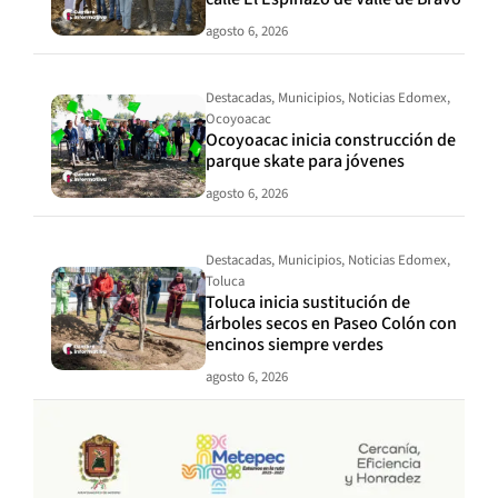
agosto 6, 2026
Destacadas
,
Municipios
,
Noticias Edomex
,
Ocoyoacac
Ocoyoacac inicia construcción de
parque skate para jóvenes
agosto 6, 2026
Destacadas
,
Municipios
,
Noticias Edomex
,
Toluca
Toluca inicia sustitución de
árboles secos en Paseo Colón con
encinos siempre verdes
agosto 6, 2026