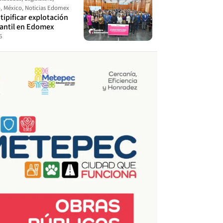
o
,
México
,
Noticias Edomex
ipificar explotación
fantil en Edomex
6