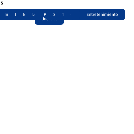
as
adas
acional
Internacional
Edomex
Municipios
Legislatura
Poder
Seguridad
Trámites
Opinión
Lomitos
Entretenimiento
Judicial