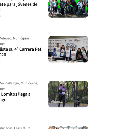
ate para jóvenes de
c
6
Metepec
,
Municipios
,
omex
ista su 4ª Carrera Pet
026
6
Mexicaltzingo
,
Municipios
,
omex
 Lomitos llega a
ingo
6
stacadas
,
Legislatura
,