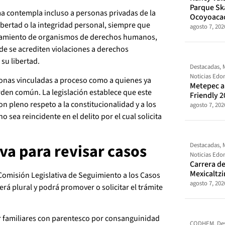
Parque Sk
ma contempla incluso a personas privadas de la
Ocoyoaca
 libertad o la integridad personal, siempre que
agosto 7, 202
iamiento de organismos de derechos humanos,
nde se acrediten violaciones a derechos
su libertad.
Destacadas
,
Noticias Ed
sonas vinculadas a proceso como a quienes ya
Metepec al
rden común. La legislación establece que este
Friendly 2
n pleno respeto a la constitucionalidad y a los
agosto 7, 202
ea reincidente en el delito por el cual solicita
va para revisar casos
Destacadas
,
Noticias Ed
Carrera de
Mexicaltz
 Comisión Legislativa de Seguimiento a los Casos
agosto 7, 202
erá plural y podrá promover o solicitar el trámite
 familiares con parentesco por consanguinidad
CODHEM
,
De