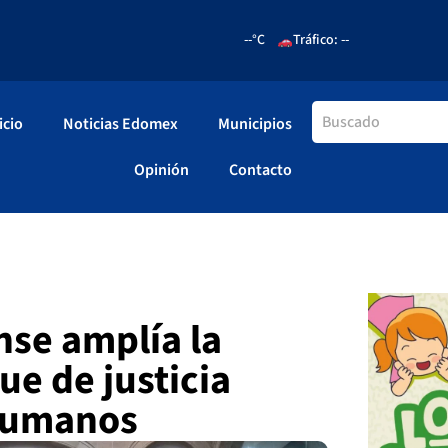
--°C
Tráfico: --
icio
Noticias Edomex
Municipios
Opinión
Contacto
se amplía la
ue de justicia
 humanos