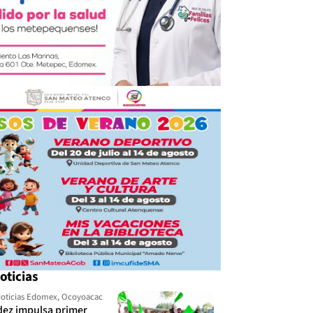
oticias
oticias Edomex
,
Ocoyoacac
dez impulsa primer