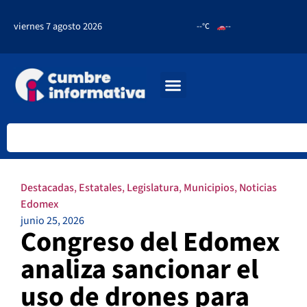
viernes 7 agosto 2026
--°C
--
Destacadas
,
Estatales
,
Legislatura
,
Municipios
,
Noticias
Edomex
junio 25, 2026
Congreso del Edomex
analiza sancionar el
uso de drones para