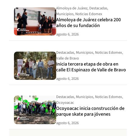
Almoloya de Juárez
,
Destacadas
,
Municipios
,
Noticias Edomex
Almoloya de Juárez celebra 200
años de su fundación
agosto 6, 2026
Destacadas
,
Municipios
,
Noticias Edomex
,
Valle de Bravo
Inicia tercera etapa de obra en
calle El Espinazo de Valle de Bravo
agosto 6, 2026
Destacadas
,
Municipios
,
Noticias Edomex
,
Ocoyoacac
Ocoyoacac inicia construcción de
parque skate para jóvenes
agosto 6, 2026