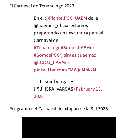
El Carnaval de Tenancingo 2023:
En el
@PlantelPGC_UAEM
de la
@uaemex_oficial estamos
preparando una escultura para el
Carnaval de
#Tenancingo
#SomosUAEMéx
#SomosPGC
@sintesisuaemex
@DGCU_UAEMex
pic.twitter.com/FMWjuMbkxM
— J. Israel Vargas H
(@J_ISRA_VARGAS)
February 18,
2023
Programa del Carnaval de Ixtapan de la Sal 2023: