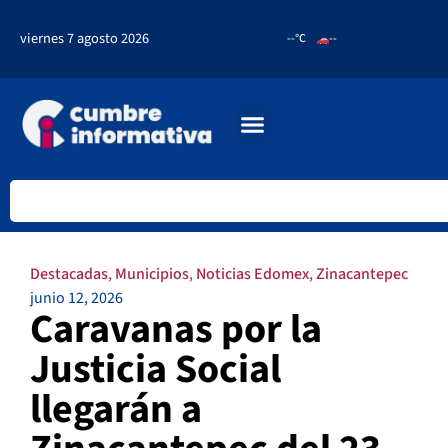
viernes 7 agosto 2026
--°C
--
Destacadas
,
Municipios
,
Noticias Edomex
,
Zinacantepec
junio 12, 2026
Caravanas por la
Justicia Social
llegarán a