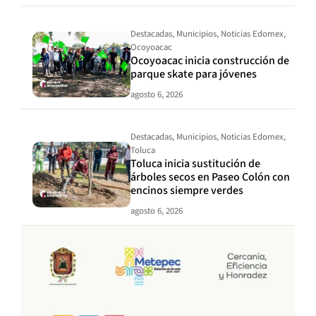
Destacadas
,
Municipios
,
Noticias Edomex
,
Ocoyoacac
Ocoyoacac inicia construcción de
parque skate para jóvenes
agosto 6, 2026
Destacadas
,
Municipios
,
Noticias Edomex
,
Toluca
Toluca inicia sustitución de
árboles secos en Paseo Colón con
encinos siempre verdes
agosto 6, 2026