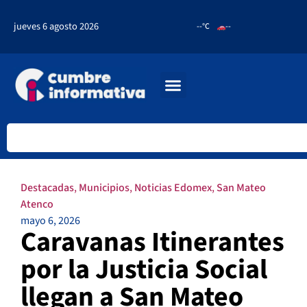
jueves 6 agosto 2026
--°C
--
Destacadas
,
Municipios
,
Noticias Edomex
,
San Mateo
Atenco
mayo 6, 2026
Caravanas Itinerantes
por la Justicia Social
llegan a San Mateo