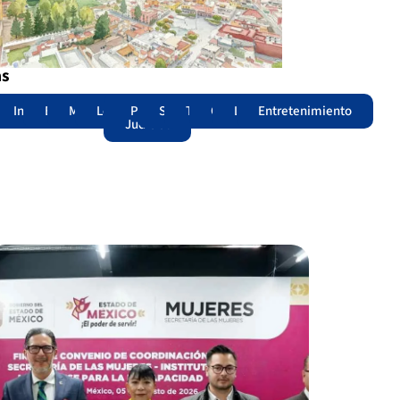
as
adas
acional
Internacional
Edomex
Municipios
Legislatura
Poder
Seguridad
Trámites
Opinión
Lomitos
Entretenimiento
Judicial