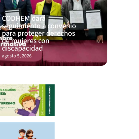
CODHEM dará
seguimiento a convenio
para proteger derechos
de mujeres con
discapacidad
agosto 5, 2026