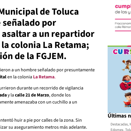
 Municipal de Toluca
 señalado por
asaltar a un repartidor
 la colonia La Retama;
ción de la FGJEM.
ieron a un hombre señalado por presuntamente
ital
en la colonia
La Retama
.
urrieron durante un recorrido de vigilancia
jada
y la
calle 21 de Marzo
, donde los
amente amenazaba con un cuchillo a un
Últimas n
intentó huir a pie por calles de la zona. Sin
Destacadas
,
alizar su aseguramiento metros más adelante.
Edomex
,
Tol