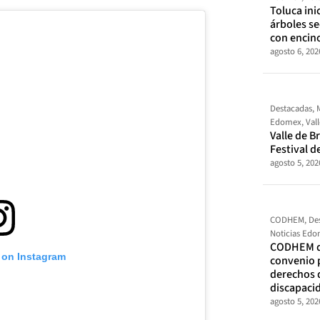
Toluca ini
árboles s
con encin
agosto 6, 202
Destacadas
,
Edomex
,
Val
Valle de Br
Festival d
agosto 5, 202
CODHEM
,
De
Noticias Ed
CODHEM d
 on Instagram
convenio 
derechos 
discapaci
agosto 5, 202