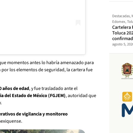
Destacadas
,
Edomex
,
Tol
Cartelera 
Toluca 202
confirma
agosto 5, 202
na que momentos antes lo habría amenazado para
a por los elementos de seguridad, la cartera fue
0 años de edad
, y fue trasladado ante el
icia del Estado de México (FGJEM)
, autoridad que
.
rativos de vigilancia y monitoreo
mexiquense.