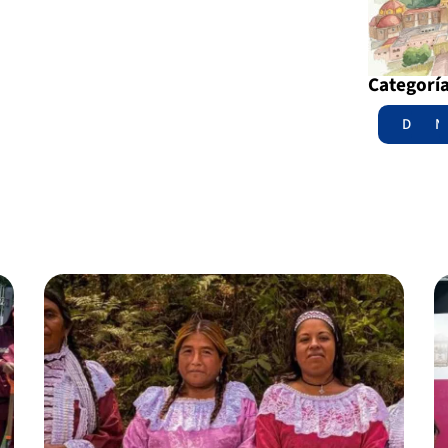
Categorí
Destac
N