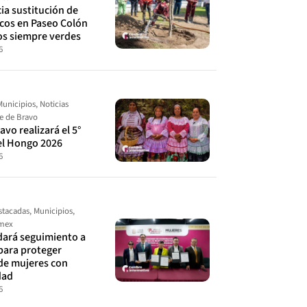
cia sustitución de
ecos en Paseo Colón
os siempre verdes
6
Municipios
,
Noticias
le de Bravo
avo realizará el 5°
el Hongo 2026
6
stacadas
,
Municipios
,
omex
ará seguimiento a
para proteger
de mujeres con
dad
6