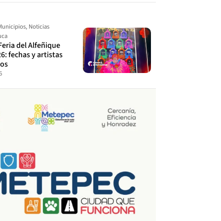
Municipios
,
Noticias
uca
Feria del Alfeñique
6: fechas y artistas
dos
6