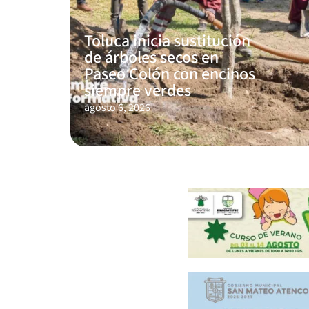
Toluca inicia sustitución
de árboles secos en
Paseo Colón con encinos
siempre verdes
agosto 6, 2026