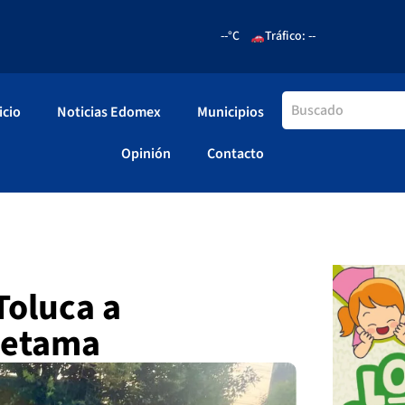
--°C
Tráfico: --
icio
Noticias Edomex
Municipios
Opinión
Contacto
Toluca a
Retama