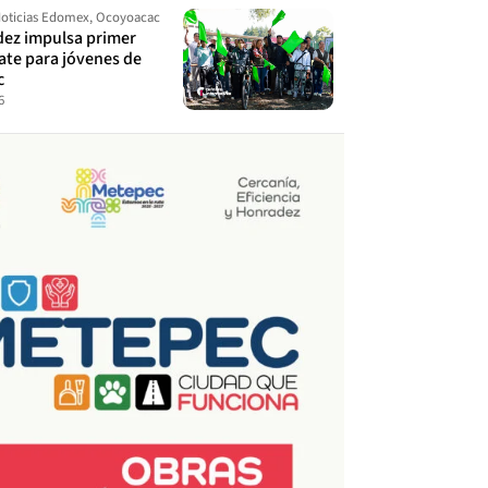
oticias Edomex
,
Ocoyoacac
dez impulsa primer
ate para jóvenes de
c
6