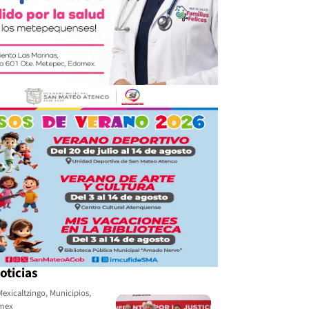
oticias
Mexicaltzingo
,
Municipios
,
omex