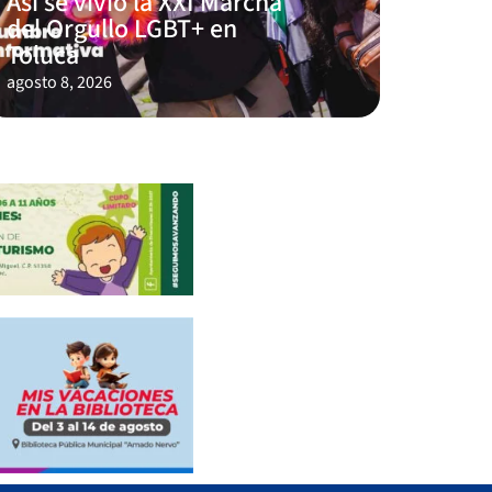
Así se vivió la XXI Marcha
del Orgullo LGBT+ en
Toluca
agosto 8, 2026