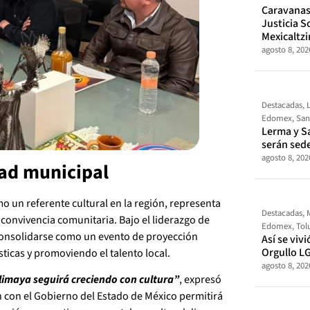
Caravanas 
Justicia So
Mexicaltz
agosto 8, 202
Destacadas
,
Edomex
,
San
Lerma y S
serán sed
agosto 8, 202
dad municipal
mo un referente cultural en la región, representa
Destacadas
,
convivencia comunitaria. Bajo el liderazgo de
Edomex
,
Tol
 consolidarse como un evento de proyección
Así se vivi
Orgullo L
ticas y promoviendo el talento local.
agosto 8, 202
alimaya seguirá creciendo con cultura”
, expresó
ón con el Gobierno del Estado de México permitirá