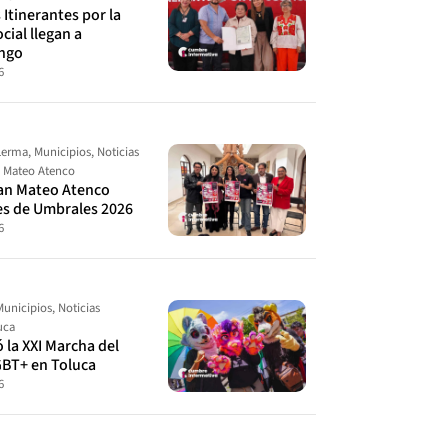
Itinerantes por la
cial llegan a
ingo
6
Lerma
,
Municipios
,
Noticias
 Mateo Atenco
an Mateo Atenco
es de Umbrales 2026
6
Municipios
,
Noticias
uca
ó la XXI Marcha del
GBT+ en Toluca
6