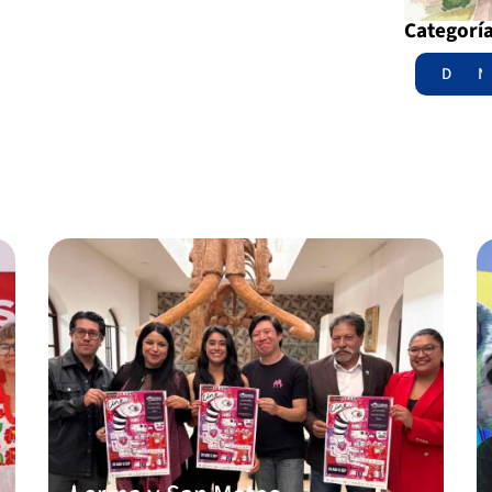
Categorí
Destac
N