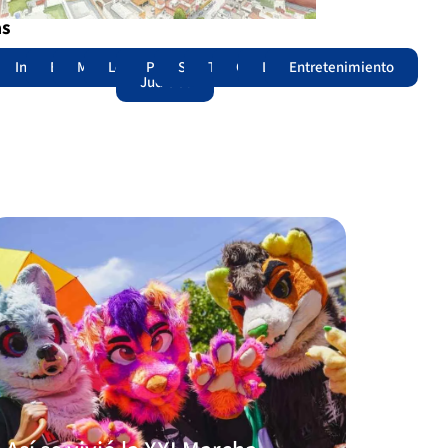
as
adas
acional
Internacional
Edomex
Municipios
Legislatura
Poder
Seguridad
Trámites
Opinión
Lomitos
Entretenimiento
Judicial