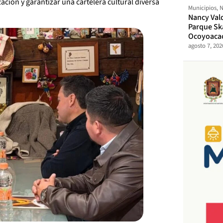
zación y garantizar una cartelera cultural diversa
Municipios
,
N
Nancy Val
Parque Sk
Ocoyoaca
agosto 7, 202