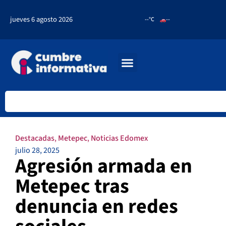
jueves 6 agosto 2026
--°C
--
Destacadas
,
Metepec
,
Noticias Edomex
julio 28, 2025
Agresión armada en
Metepec tras
denuncia en redes