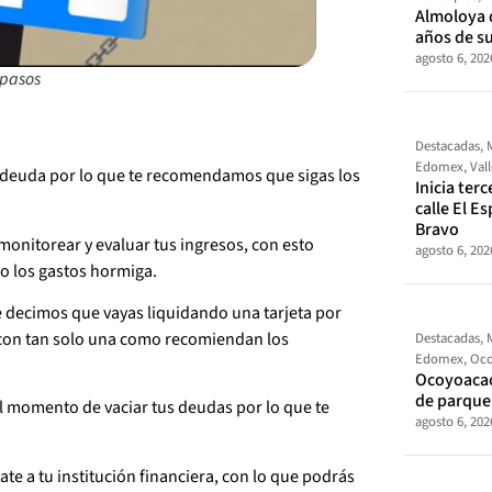
Almoloya 
años de s
agosto 6, 202
s pasos
Destacadas
,
Edomex
,
Val
 deuda por lo que te recomendamos que sigas los
Inicia ter
calle El E
Bravo
monitorear y evaluar tus ingresos, con esto
agosto 6, 202
mo los gastos hormiga.
 te decimos que vayas liquidando una tarjeta por
 con tan solo una como recomiendan los
Destacadas
,
Edomex
,
Oco
Ocoyoacac
de parque
 momento de vaciar tus deudas por lo que te
agosto 6, 202
ate a tu institución financiera, con lo que podrás