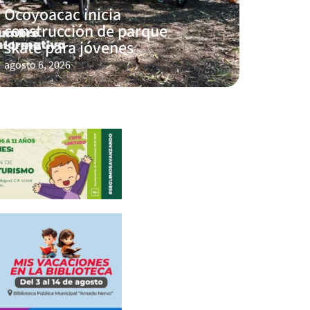
Ocoyoacac inicia
construcción de parque
skate para jóvenes
agosto 6, 2026