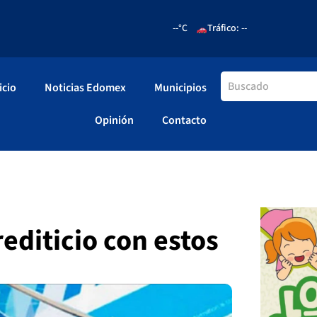
--°C
Tráfico: --
icio
Noticias Edomex
Municipios
Opinión
Contacto
rediticio con estos