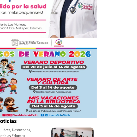
oticias
Juárez
,
Destacadas
,
oticias Edomex