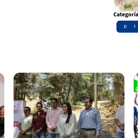
Categorí
Destac
N