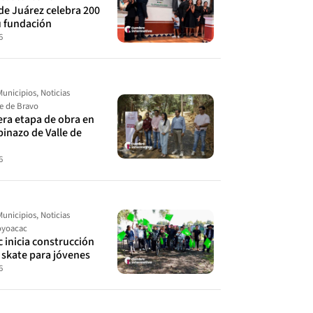
de Juárez celebra 200
u fundación
6
Municipios
,
Noticias
le de Bravo
cera etapa de obra en
spinazo de Valle de
6
Municipios
,
Noticias
yoacac
 inicia construcción
 skate para jóvenes
6