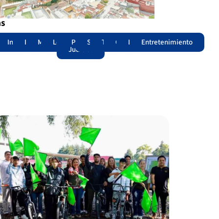
as
adas
acional
Internacional
Edomex
Municipios
Legislatura
Poder
Seguridad
Trámites
Opinión
Lomitos
Entretenimiento
Judicial