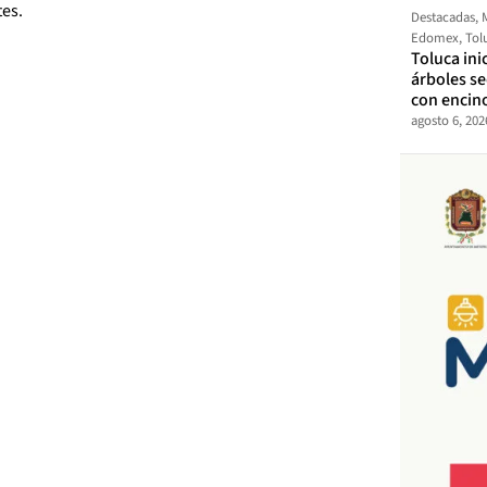
tes.
Destacadas
,
Edomex
,
Tol
Toluca ini
árboles s
con encin
agosto 6, 202