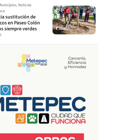
Municipios
,
Noticias
uca
cia sustitución de
ecos en Paseo Colón
os siempre verdes
6