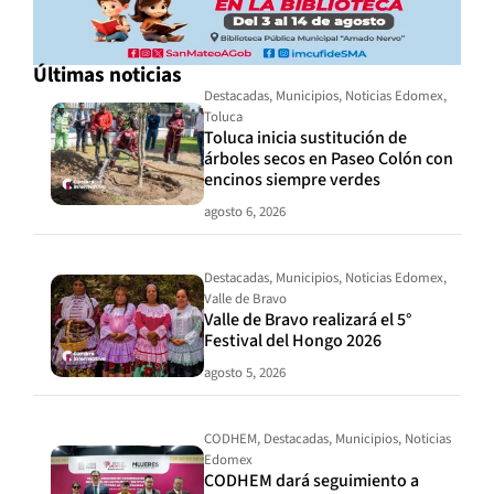
Últimas noticias
Destacadas
,
Municipios
,
Noticias Edomex
,
Toluca
Toluca inicia sustitución de
árboles secos en Paseo Colón con
encinos siempre verdes
agosto 6, 2026
Destacadas
,
Municipios
,
Noticias Edomex
,
Valle de Bravo
Valle de Bravo realizará el 5°
Festival del Hongo 2026
agosto 5, 2026
CODHEM
,
Destacadas
,
Municipios
,
Noticias
Edomex
CODHEM dará seguimiento a