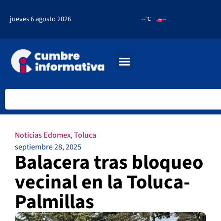
jueves 6 agosto 2026
--°C
--
Noticias Edomex
,
Toluca
septiembre 28, 2025
Balacera tras bloqueo
vecinal en la Toluca-
Palmillas