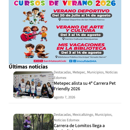
Últimas noticias
Destacadas
,
Metepec
,
Municipios
,
Noticias
Edomex
Metepec alista su 4ª Carrera Pet
Friendly 2026
agosto 7, 2026
Destacadas
,
Mexicaltzingo
,
Municipios
,
Noticias Edomex
Carrera de Lomitos llega a