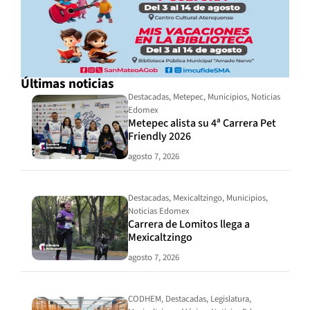
Últimas noticias
Destacadas
,
Metepec
,
Municipios
,
Noticias
Edomex
Metepec alista su 4ª Carrera Pet
Friendly 2026
agosto 7, 2026
Destacadas
,
Mexicaltzingo
,
Municipios
,
Noticias Edomex
Carrera de Lomitos llega a
Mexicaltzingo
agosto 7, 2026
CODHEM
,
Destacadas
,
Legislatura
,