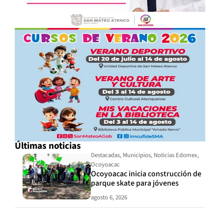
Últimas noticias
Destacadas
,
Municipios
,
Noticias Edomex
,
Ocoyoacac
Ocoyoacac inicia construcción de
parque skate para jóvenes
agosto 6, 2026