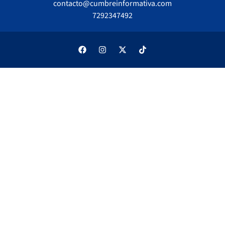
contacto@cumbreinformativa.com
7292347492