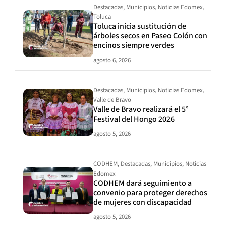
Destacadas
,
Municipios
,
Noticias Edomex
,
Toluca
Toluca inicia sustitución de
árboles secos en Paseo Colón con
encinos siempre verdes
agosto 6, 2026
Destacadas
,
Municipios
,
Noticias Edomex
,
Valle de Bravo
Valle de Bravo realizará el 5°
Festival del Hongo 2026
agosto 5, 2026
CODHEM
,
Destacadas
,
Municipios
,
Noticias
Edomex
CODHEM dará seguimiento a
convenio para proteger derechos
de mujeres con discapacidad
agosto 5, 2026