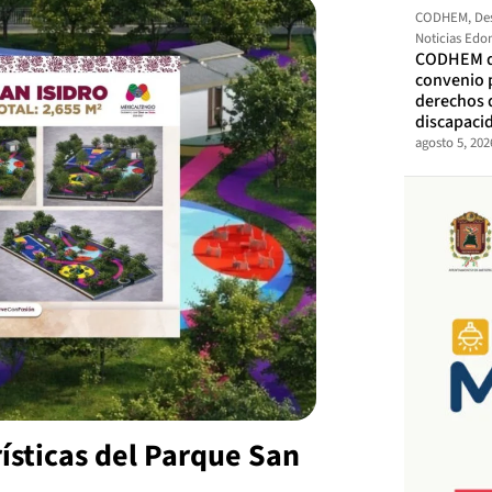
CODHEM
,
De
Noticias Ed
CODHEM d
convenio 
derechos 
discapaci
agosto 5, 202
rísticas del Parque San