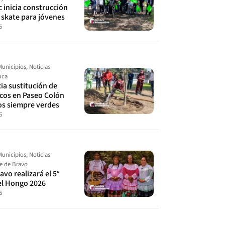
 inicia construcción
 skate para jóvenes
6
Municipios
,
Noticias
uca
cia sustitución de
ecos en Paseo Colón
os siempre verdes
6
Municipios
,
Noticias
le de Bravo
avo realizará el 5°
el Hongo 2026
6