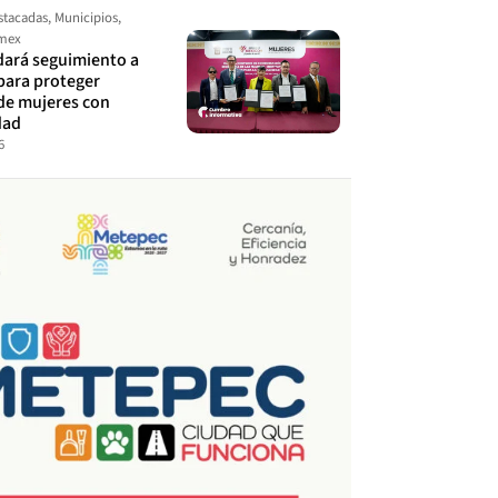
stacadas
,
Municipios
,
omex
ará seguimiento a
para proteger
de mujeres con
dad
6