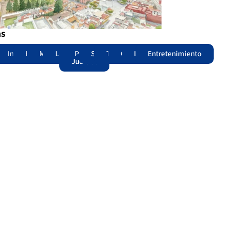
as
adas
acional
Internacional
Edomex
Municipios
Legislatura
Poder
Seguridad
Trámites
Opinión
Lomitos
Entretenimiento
Judicial