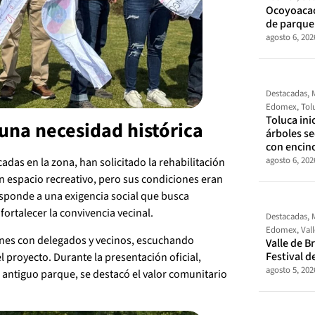
Ocoyoacac
de parque
agosto 6, 202
Destacadas
,
Edomex
,
Tol
Toluca ini
una necesidad histórica
árboles s
con encin
agosto 6, 202
das en la zona, han solicitado la rehabilitación
n espacio recreativo, pero sus condiciones eran
esponde a una exigencia social que busca
 fortalecer la convivencia vecinal.
Destacadas
,
Edomex
,
Val
es con delegados y vecinos, escuchando
Valle de Br
Festival d
 proyecto. Durante la presentación oficial,
agosto 5, 202
 antiguo parque, se destacó el valor comunitario