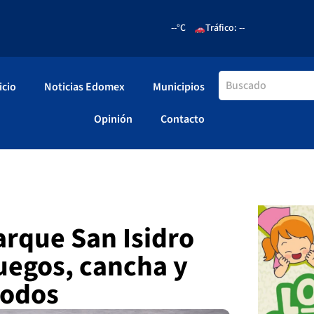
--°C
Tráfico: --
icio
Noticias Edomex
Municipios
Opinión
Contacto
arque San Isidro
juegos, cancha y
todos