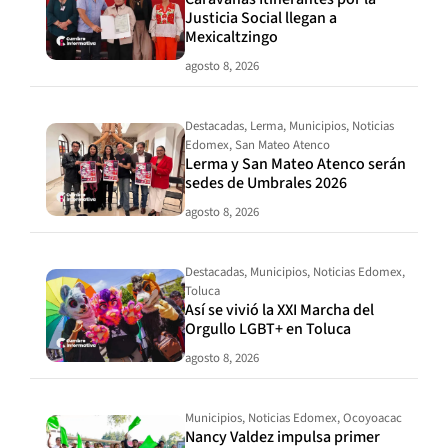
Justicia Social llegan a
Mexicaltzingo
agosto 8, 2026
Destacadas
,
Lerma
,
Municipios
,
Noticias
Edomex
,
San Mateo Atenco
Lerma y San Mateo Atenco serán
sedes de Umbrales 2026
agosto 8, 2026
Destacadas
,
Municipios
,
Noticias Edomex
,
Toluca
Así se vivió la XXI Marcha del
Orgullo LGBT+ en Toluca
agosto 8, 2026
Municipios
,
Noticias Edomex
,
Ocoyoacac
Nancy Valdez impulsa primer