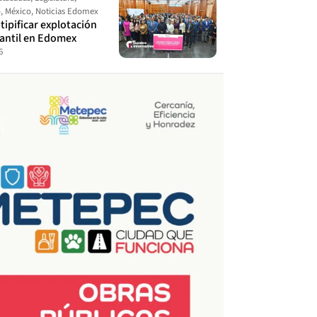
o
,
México
,
Noticias Edomex
ipificar explotación
fantil en Edomex
6