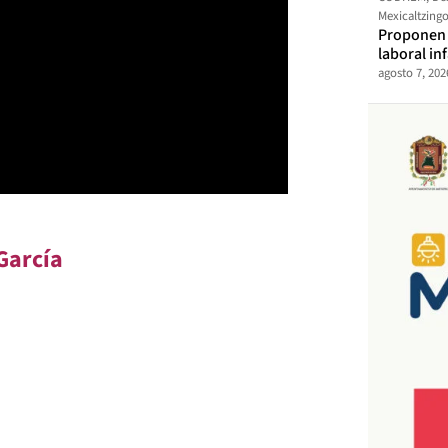
Mexicaltzing
Proponen t
laboral in
agosto 7, 202
García