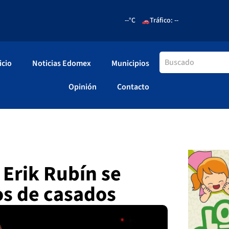
--°C
Tráfico: --
icio
Noticias Edomex
Municipios
Opinión
Contacto
 Erik Rubín se
os de casados