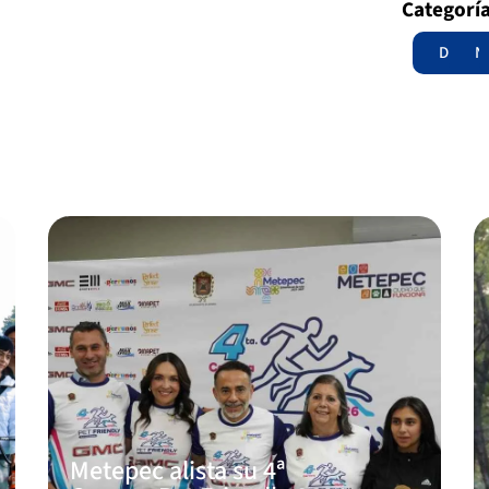
Categorí
Destac
N
Metepec alista su 4ª