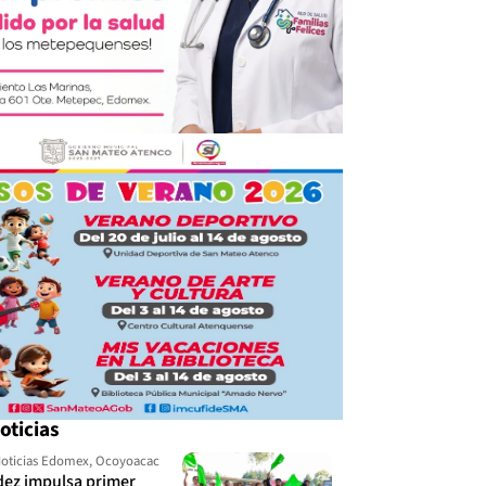
oticias
oticias Edomex
,
Ocoyoacac
dez impulsa primer