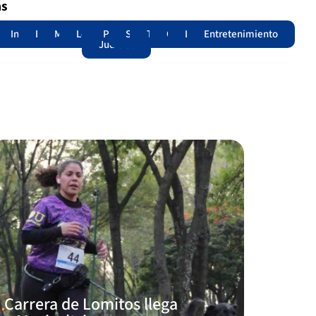
as
adas
acional
Internacional
Edomex
Municipios
Legislatura
Poder
Seguridad
Trámites
Opinión
Lomitos
Entretenimiento
Judicial
Carrera de Lomitos llega