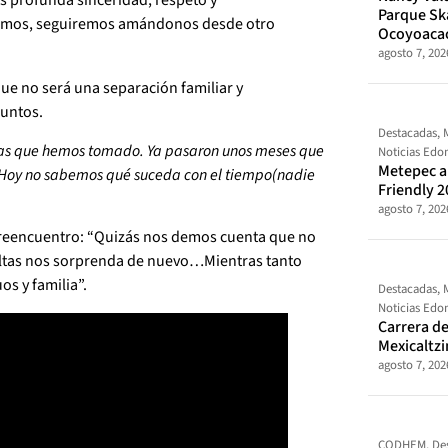
s profunda sinceridad, respeto y
Parque Sk
emos, seguiremos amándonos desde otro
Ocoyoaca
agosto 7, 202
que no será una separación familiar y
juntos.
Destacadas
,
rosas que hemos tomado. Ya pasaron unos meses que
Noticias Ed
Metepec al
. Hoy no sabemos qué suceda con el tiempo(nadie
Friendly 2
agosto 7, 202
n reencuentro: “Quizás nos demos cuenta que no
vueltas nos sorprenda de nuevo…Mientras tanto
s y familia”.
Destacadas
,
Noticias Ed
Carrera de
Mexicaltz
agosto 7, 202
CODHEM
,
De