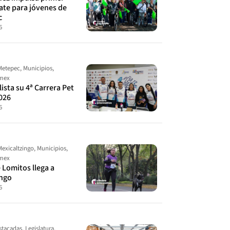
ate para jóvenes de
c
6
Metepec
,
Municipios
,
omex
ista su 4ª Carrera Pet
026
6
Mexicaltzingo
,
Municipios
,
omex
 Lomitos llega a
ingo
6
stacadas
,
Legislatura
,